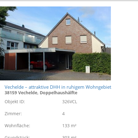
Vechelde – attraktive DHH in ruhigem Wohngebiet
38159 Vechelde, Doppelhaushälfte
Objekt ID:
326VCL
Zimmer:
4
Wohnfläche:
133 m²
Grundstück:
303 m²