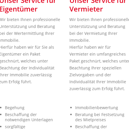
Unser Service für
Unser Service für
Eigentümer
Vermieter
Wir bieten Ihnen professionelle
Wir bieten Ihnen professionell
Unterstützung und Beratung
Unterstützung und Beratung
bei der Wertermittlung Ihrer
bei der Vermietung Ihrer
Immobilie.
Immobilie.
Hierfür haben wir für Sie als
Hierfür haben wir für
Eigentümer ein Paket
Vermieter ein umfangreiches
geschnürt, welches unter
Paket geschnürt, welches unte
Beachtung der Individualität
Beachtung Ihrer speziellen
Ihrer Immobilie zuverlässig
Zielvorgaben und der
zum Erfolg führt.
Individualität Ihrer Immobilie
zuverlässig zum Erfolg führt.
Begehung
Immobilienbewertung
Beschaffung der
Beratung bei Festsetzung
notwendigen Unterlagen
des Mietpreises
sorgfältige
Beschaffung der