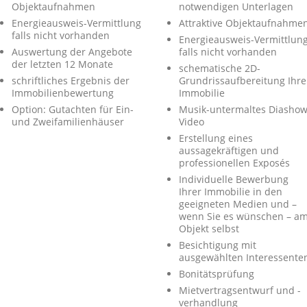
Objektaufnahmen
notwendigen Unterlagen
Energieausweis-Vermittlung
Attraktive Objektaufnahme
falls nicht vorhanden
Energieausweis-Vermittlun
Auswertung der Angebote
falls nicht vorhanden
der letzten 12 Monate
schematische 2D-
schriftliches Ergebnis der
Grundrissaufbereitung Ihre
Immobilienbewertung
Immobilie
Option: Gutachten für Ein-
Musik-untermaltes Diashow
und Zweifamilienhäuser
Video
Erstellung eines
aussagekräftigen und
professionellen Exposés
Individuelle Bewerbung
Ihrer Immobilie in den
geeigneten Medien und –
wenn Sie es wünschen – a
Objekt selbst
Besichtigung mit
ausgewählten Interessente
Bonitätsprüfung
Mietvertragsentwurf und -
verhandlung