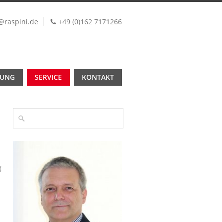
@raspini.de
+49 (0)162 7171266
TUNG
SERVICE
KONTAKT
g