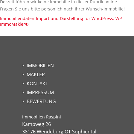
Derzeit führen wir keine Immobilie in dieser Rubrik online.
Fragen Sie uns bitte persönlich nach Ihrer Wunsch-Immobilie!
Immobiliendaten-Import und Darstellung für WordPress: WP-
ImmoMakler
®
IMMOBILIEN
MAKLER
KONTAKT
IMPRESSUM
BEWERTUNG
Immobilien Raspini
Kampweg 26
38176 Wendeburg OT Sophiental