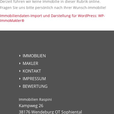
Derzeit führen wir keine Immobilie in dieser Rubrik online.
Fragen Sie uns bitte persönlich nach Ihrer Wunsch-Immobilie!
Immobiliendaten-Import und Darstellung für WordPress: WP-
ImmoMakler
®
IMMOBILIEN
MAKLER
KONTAKT
IMPRESSUM
BEWERTUNG
Immobilien Raspini
Kampweg 26
38176 Wendeburg OT Sophiental