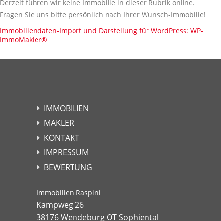
Derzeit führen wir keine Immobilie in dieser Rubrik online.
Fragen Sie uns bitte persönlich nach Ihrer Wunsch-Immobilie!
Immobiliendaten-Import und Darstellung für WordPress: WP-
ImmoMakler
®
IMMOBILIEN
MAKLER
KONTAKT
IMPRESSUM
BEWERTUNG
Immobilien Raspini
Kampweg 26
38176 Wendeburg OT Sophiental