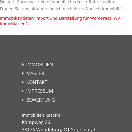
Derzeit führen wir keine Immobilie in dieser Rubrik online.
Fragen Sie uns bitte persönlich nach Ihrer Wunsch-Immobilie!
Immobiliendaten-Import und Darstellung für WordPress: WP-
ImmoMakler
®
IMMOBILIEN
MAKLER
KONTAKT
IMPRESSUM
BEWERTUNG
Immobilien Raspini
Kampweg 26
38176 Wendeburg OT Sophiental