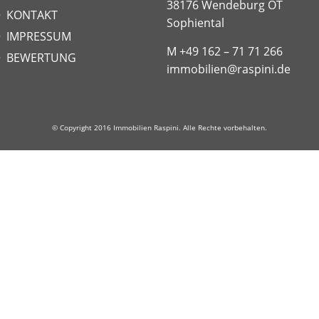
38176 Wendeburg OT
KONTAKT
Sophiental
IMPRESSUM
M +49 162 – 71 71 266
BEWERTUNG
immobilien@raspini.de
© Copyright 2016
Immobilien Raspini
. Alle Rechte vorbehalten.