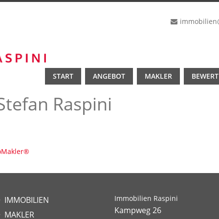
immobilien
START
ANGEBOT
MAKLER
BEWER
tefan Raspini
oMakler
®
Immobilien Raspini
IMMOBILIEN
Kampweg 26
MAKLER