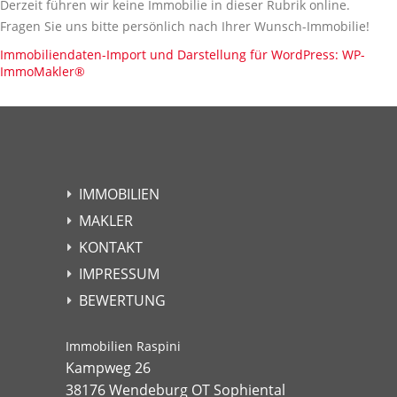
Derzeit führen wir keine Immobilie in dieser Rubrik online.
Fragen Sie uns bitte persönlich nach Ihrer Wunsch-Immobilie!
Immobiliendaten-Import und Darstellung für WordPress: WP-
ImmoMakler
®
IMMOBILIEN
MAKLER
KONTAKT
IMPRESSUM
BEWERTUNG
Immobilien Raspini
Kampweg 26
38176 Wendeburg OT Sophiental