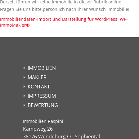
Derzeit führen wir keine Immobilie in dieser Rubrik online.
Fragen Sie uns bitte persönlich nach Ihrer Wunsch-Immobilie!
Immobiliendaten-Import und Darstellung für WordPress: WP-
ImmoMakler
®
IMMOBILIEN
MAKLER
KONTAKT
IMPRESSUM
BEWERTUNG
Immobilien Raspini
Kampweg 26
38176 Wendeburg OT Sophiental