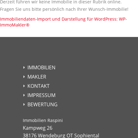
Derzeit führen wir keine Immobilie in dieser Rubrik online.
Fragen Sie uns bitte persönlich nach Ihrer Wunsch-Immobilie!
Immobiliendaten-Import und Darstellung für WordPress: WP-
ImmoMakler
®
IMMOBILIEN
MAKLER
KONTAKT
IMPRESSUM
BEWERTUNG
Immobilien Raspini
Kampweg 26
38176 Wendeburg OT Sophiental